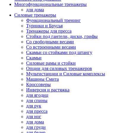
Многофункциональные тренажеры
для дома
Силовые тренажеры
Функциональный тренинг
Турники и Брусья
Тренажеры для пресса
Стойки под гантели, диски, грифы
Со свободными весами
Со встроенными весами
Скамьи со стойками под штангу
Скамьи
Силовые рамы и стойки
Опции для силовых тренажеров
Мультистанции и Силовые комплексы
Машины Смита
Кроссоверы
Инверсия и растяжка
для ягодиц
для спины
для рук
для пресса
для ног
для дома
для груди
для бедер