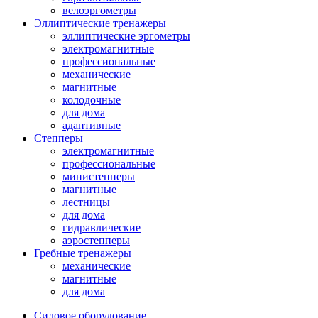
велоэргометры
Эллиптические тренажеры
эллиптические эргометры
электромагнитные
профессиональные
механические
магнитные
колодочные
для дома
адаптивные
Степперы
электромагнитные
профессиональные
министепперы
магнитные
лестницы
для дома
гидравлические
аэростепперы
Гребные тренажеры
механические
магнитные
для дома
Силовое оборудование