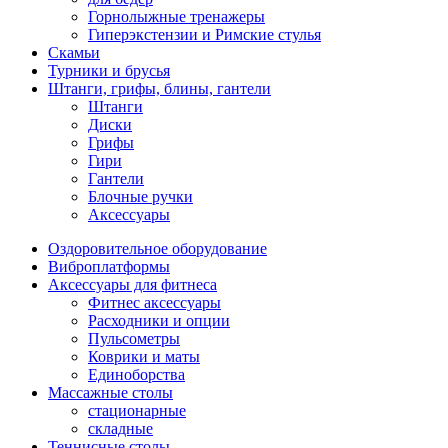
Горнолыжные тренажеры
Гиперэкстензии и Римские стулья
Скамьи
Турники и брусья
Штанги, грифы, блины, гантели
Штанги
Диски
Грифы
Гири
Гантели
Блочные ручки
Аксессуары
Оздоровительное оборудование
Виброплатформы
Аксессуары для фитнеса
Фитнес аксессуары
Расходники и опции
Пульсометры
Коврики и маты
Единоборства
Массажные столы
стационарные
складные
Теннисные столы