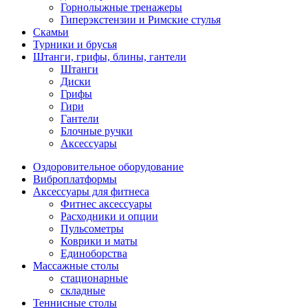
Горнолыжные тренажеры
Гиперэкстензии и Римские стулья
Скамьи
Турники и брусья
Штанги, грифы, блины, гантели
Штанги
Диски
Грифы
Гири
Гантели
Блочные ручки
Аксессуары
Оздоровительное оборудование
Виброплатформы
Аксессуары для фитнеса
Фитнес аксессуары
Расходники и опции
Пульсометры
Коврики и маты
Единоборства
Массажные столы
стационарные
складные
Теннисные столы