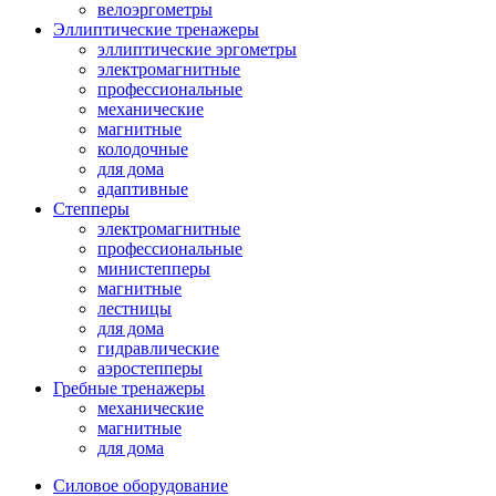
велоэргометры
Эллиптические тренажеры
эллиптические эргометры
электромагнитные
профессиональные
механические
магнитные
колодочные
для дома
адаптивные
Степперы
электромагнитные
профессиональные
министепперы
магнитные
лестницы
для дома
гидравлические
аэростепперы
Гребные тренажеры
механические
магнитные
для дома
Силовое оборудование