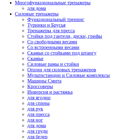
Многофункциональные тренажеры
для дома
Силовые тренажеры
Функциональный тренинг
Турники и Брусья
Тренажеры для пресса
Стойки под гантели, диски, грифы
Со свободными весами
Со встроенными весами
Скамьи со стойками под штангу
Скамьи
Силовые рамы и стойки
Опции для силовых тренажеров
Мультистанции и Силовые комплексы
Машины Смита
Кроссоверы
Инверсия и растяжка
для ягодиц
для спины
для рук
для пресса
для ног
для дома
для груди
для бедер