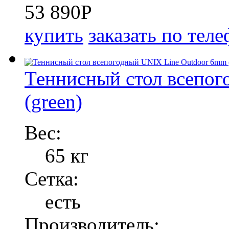
53 890
P
купить
заказать по тел
Теннисный стол всепо
(green)
Вес:
65 кг
Сетка:
есть
Производитель: