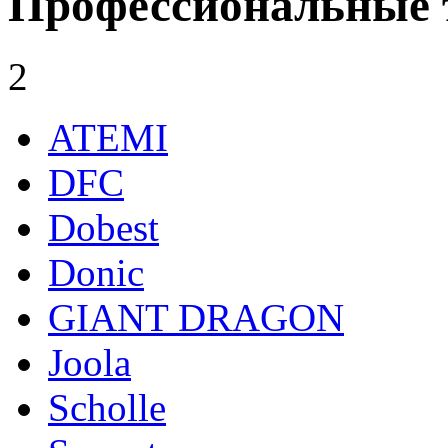
Профессиональные 
2
ATEMI
DFC
Dobest
Donic
GIANT DRAGON
Joola
Scholle