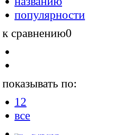
названию
популярности
к сравнению
0
показывать по:
12
все