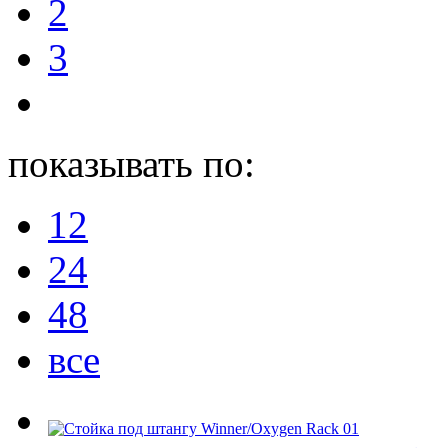
2
3
показывать по:
12
24
48
все