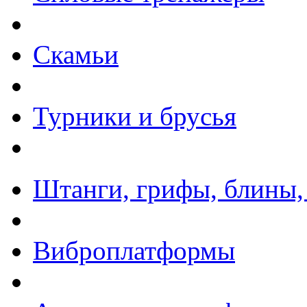
Скамьи
Турники и брусья
Штанги, грифы, блины,
Виброплатформы