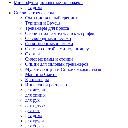
Многофункциональные тренажеры
для дома
Силовые тренажеры
Функциональный тренинг
Турники и Брусья
Тренажеры для пресса
Стойки под гантели, диски, грифы
Со свободными весами
Со встроенными весами
Скамьи со стойками под штангу
Скамьи
Силовые рамы и стойки
Опции для силовых тренажеров
Мультистанции и Силовые комплексы
Машины Смита
Кроссоверы
Инверсия и растяжка
для ягодиц
для спины
для рук
для пресса
для ног
для дома
для груди
для бедер