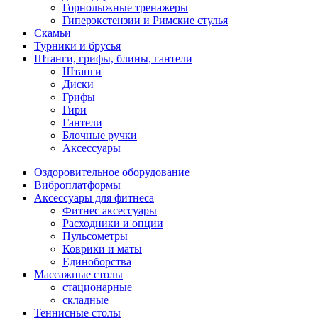
Горнолыжные тренажеры
Гиперэкстензии и Римские стулья
Скамьи
Турники и брусья
Штанги, грифы, блины, гантели
Штанги
Диски
Грифы
Гири
Гантели
Блочные ручки
Аксессуары
Оздоровительное оборудование
Виброплатформы
Аксессуары для фитнеса
Фитнес аксессуары
Расходники и опции
Пульсометры
Коврики и маты
Единоборства
Массажные столы
стационарные
складные
Теннисные столы