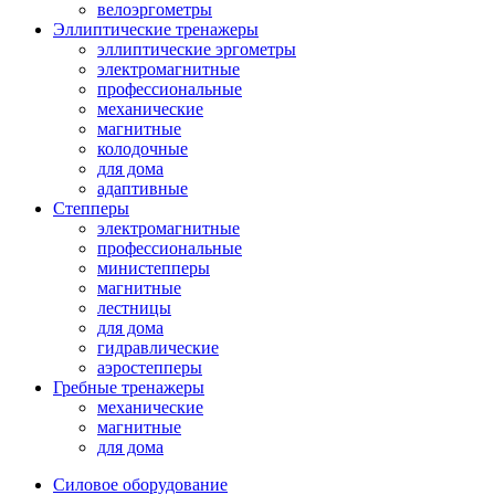
велоэргометры
Эллиптические тренажеры
эллиптические эргометры
электромагнитные
профессиональные
механические
магнитные
колодочные
для дома
адаптивные
Степперы
электромагнитные
профессиональные
министепперы
магнитные
лестницы
для дома
гидравлические
аэростепперы
Гребные тренажеры
механические
магнитные
для дома
Силовое оборудование