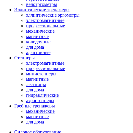
велоэргометры
Эллиптические тренажеры
эллиптические эргометры
электромагнитные
профессиональные
механические
магнитные
колодочные
для дома
адаптивные
Степперы
электромагнитные
профессиональные
министепперы
магнитные
лестницы
для дома
гидравлические
аэростепперы
Гребные тренажеры
механические
магнитные
для дома
Силовое оборудование