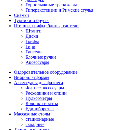
Горнолыжные тренажеры
Гиперэкстензии и Римские стулья
Скамьи
Турники и брусья
Штанги, грифы, блины, гантели
Штанги
Диски
Грифы
Гири
Гантели
Блочные ручки
Аксессуары
Оздоровительное оборудование
Виброплатформы
Аксессуары для фитнеса
Фитнес аксессуары
Расходники и опции
Пульсометры
Коврики и маты
Единоборства
Массажные столы
стационарные
складные
Теннисные столы