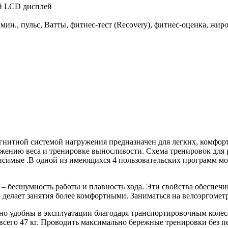
ый LCD дисплей
мин., пульс, Ватты, фитнес-тест (Recovery), фитнес-оценка, жиро
нитной системой нагружения предназначен для легких, комфорт
жению веса и тренировке выносливости. Схема тренировок для 
ависимые .В одной из имеющихся 4 пользовательских программ 
 бесшумность работы и плавность хода. Эти свойства обеспечив
 делает занятия более комфортными. Заниматься на велоэргометр
о удобны в эксплуатации благодаря транспортировочным колес
 всего 47 кг. Проводить максимально бережные тренировки без п