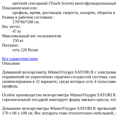
цветной сенсорный (Touch Screen) многофункциональн
Показания консоли:
профиль, время, дистанция, скорость, калории, обороты в 
Размер в рабочем состоянии :
170*66*108 см.
Вес нетто:
47 кг
Максимальный вес пользователя:
150 кг
Питание:
сеть 220 Вольт
Все характеристики
Описание
Домашний велоэргометр Winner/Oxygen SATORI R с электромаг
упражнений по укреплению сердечно-сосудистой системы, сни
скомпилирована в 21 варианте, среди которых есть 4 пульсоз
профиль.
Особое преимущество велоэргометра Winner/Oxygen SATORI R –
горизонтальной посадкой имитирует форму мягкого кресла, что
Домашние велоэргометры Winner/Oxygen SATORI R чрезвычайн
170 х 66 х 108 см. Вес аппарата тоже относительно небольшой,