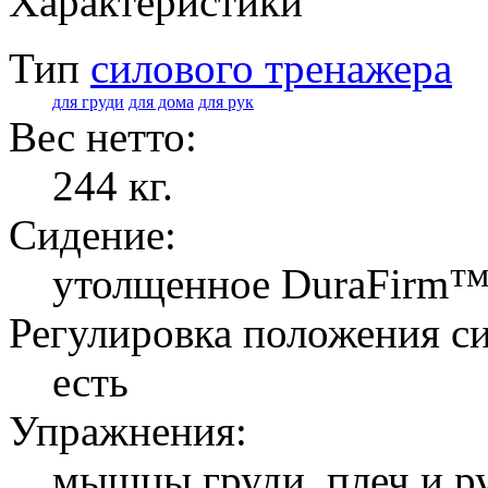
Характеристики
Тип
силового тренажера
для груди
для дома
для рук
Вес нетто:
244 кг.
Сидение:
утолщенное DuraFirm
Регулировка положения с
есть
Упражнения:
мышцы груди, плеч и р