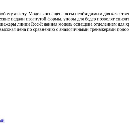
любому атлету. Модель оснащена всем необходимым для качеств
еские педали изогнутой формы, упоры для бедер позволят снизи
тренажеры линии Roc-It данная модель оснащена отделением для 
евысокая цена по сравнению с аналогичными тренажерами подобн