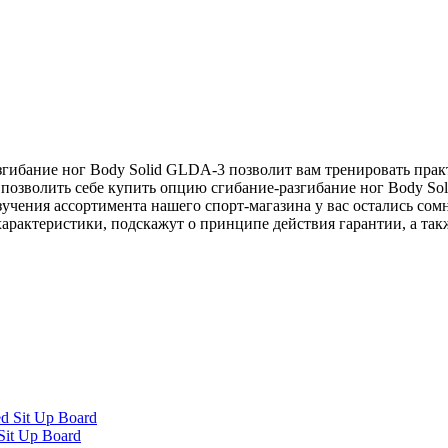
згибание ног Body Solid GLDA-3 позволит вам тренировать пра
 позволить себе купить опцию сгибание-разгибание ног Body So
изучения ассортимента нашего спорт-магазина у вас остались с
характеристики, подскажут о принципе действия гарантии, а так
Sit Up Board