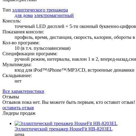
Тип
эллиптического тренажера
для дома
электромагнитный
Консоль:
точечный LED дисплей + 5-ти оконный буквенно-цифро
Показания консоли:
профиль, время, дистанция, скорость, калории, обороты в
Кол-во программ:
10 (в т.ч. пульсозависимая)
Спецификации программ:
ручной режим, интервалы, наклон 1 и 2, вперед-назад,сн
Мультимедиа:
вход для iPod™/iPhone™/MP3/CD, встроенные динамики
Складывание:
нет
Все характеристики
Отзывы
Отзывов пока нет. Вы можете быть первым, кто оставит отзыв!
оставить отзыв
Лидеры продаж
Эллиптический тренажер HouseFit HB-8203EL
цена